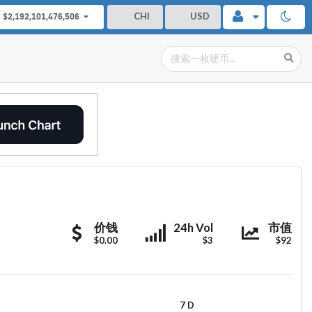
CHI
USD
$2,192,101,476,506
LRM
LRM
LRM
价钱
24h Vol
市值
Coin
$0.00
Coin
$3
Coin
$92
7 D