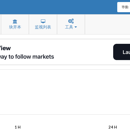
市值:
块开本
监视列表
工具
1 H
24 H