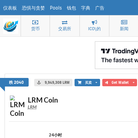
仪表板
恐惧与贪婪
Pools
钱包
字典
广告
货币
交易所
ICO\的
新闻
LRM Coin
秩 2040
9,949,308 LRM
买卖
Get Wallet
LRM Coin
LRM
24小时