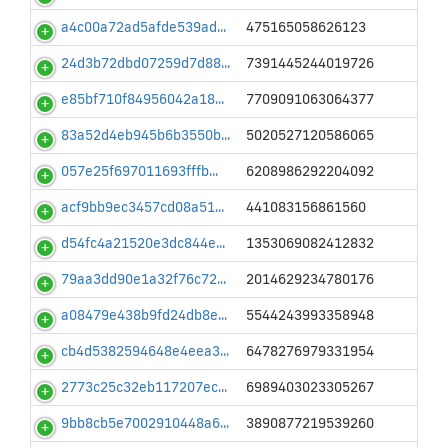
a4c00a72ad5afde539ad...
475165058626123
24d3b72dbd07259d7d88...
7391445244019726
e85bf710f84956042a18...
7709091063064377
83a52d4eb945b6b3550b...
5020527120586065
057e25f697011693fffb...
6208986292204092
acf9bb9ec3457cd08a51...
441083156861560
d54fc4a21520e3dc844e...
1353069082412832
79aa3dd90e1a32f76c72...
2014629234780176
a08479e438b9fd24db8e...
5544243993358948
cb4d5382594648e4eea3...
6478276979331954
2773c25c32eb117207ec...
6989403023305267
9bb8cb5e7002910448a6...
3890877219539260