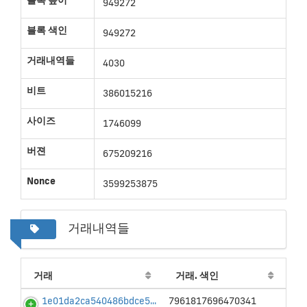
블록 높이
949272
블록 색인
949272
거래내역들
4030
비트
386015216
사이즈
1746099
버젼
675209216
Nonce
3599253875
거래내역들
거래
거래. 색인
1e01da2ca540486bdce5...
7961817696470341