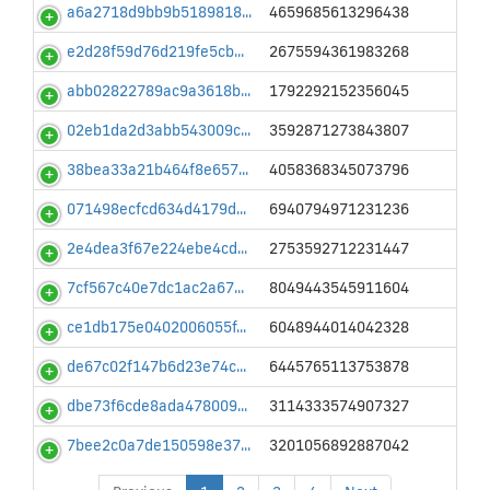
a6a2718d9bb9b5189818...
4659685613296438
e2d28f59d76d219fe5cb...
2675594361983268
abb02822789ac9a3618b...
1792292152356045
02eb1da2d3abb543009c...
3592871273843807
38bea33a21b464f8e657...
4058368345073796
071498ecfcd634d4179d...
6940794971231236
2e4dea3f67e224ebe4cd...
2753592712231447
7cf567c40e7dc1ac2a67...
8049443545911604
ce1db175e0402006055f...
6048944014042328
de67c02f147b6d23e74c...
6445765113753878
dbe73f6cde8ada478009...
3114333574907327
7bee2c0a7de150598e37...
3201056892887042