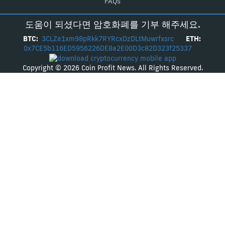
FAQs
도움이 되셨다면 암호화폐를 기부 해주세요.
BTC:
3CLZe1xm98pRkk7RYRcxDzDLtMuwrfxsrc
ETH:
0x7CE5b116ED5956226DE8a2E00D3c82D323f25337
Copyright © 2026 Coin Profit News. All Rights Reserved.