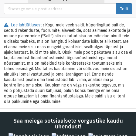
Telli
Loe lahtiütlusest
: Kogu meie veebisaidi, hüperlingitud saitide,
seotud rakenduste, foorumite, ajaveebide, sotsiaalmeediakontode ja
muude platvormide ("Sait") siin esitatud sisu on mõeldud ainult teie
üldiseks teabeks, mis on hangitud kolmandate isikute allikatest. Me
ei anna meie sisu osas mingeid garantiisid, sealhulgas täpsust ja
ajakohastust, kuid mitte ainult. Ükski meie poolt pakutava sisu osa ei
kujuta endast finantsnõustamist, õigusnõustamist ega muud
nõustamist, mis on mõeldud teie konkreetseks toetumiseks mis
tahes eesmärgil. Mis tahes kasutamine või sõltuvus meie sisust on
ainuüksi omal vastutusel ja omal äranägemisel. Enne nende
kasutamist peate oma teadustööd läbi viima, analüüsima ja
kontrollima oma sisu. Kauplemine on väga riskantne tegevus, mis
võib põhjustada suuri kahjusid, palun konsulteerige enne oma
otsuse langetamist oma finantsnõustajaga. Meie saidi sisu ei tohi
olla pakkumine ega pakkumine
Saa meiega sotsiaalsete võrgustike kaudu
ühendust!