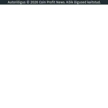
Autoriõigus © 2026 Coin Profit News. Kõik õigused kaitstud.