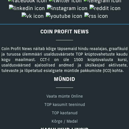
COIN PROFIT NEWS
Coin Profit News näitab kõige täpsemaid hindu reaalajas, graafikuid
ja turuosa ülemmääri usaldusväärsete TOP krüptovahetuste kaudu
kogu maailmast. CCT-l on üle 1500 krüptovaluuta kursi,
usaldusväärsed ajaloolised andmed ja üksikasjad aktiivsete,
tulevaste ja lõpetatud esialgsete müntide pakkumiste (ICO) kohta.
MÜNDID
Vaata münte Online
TOP kasumit teeninud
TOP kaotanud
Kõrge / Madal