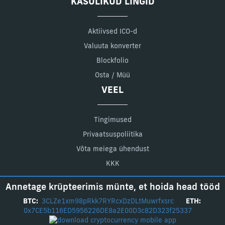
KASULIKUD LINGID
Aktiivsed ICO-d
Valuuta konverter
Blockfolio
Osta / Müü
VEEL
Tingimused
Privaatsuspoliitika
Võta meiega ühendust
KKK
Annetage krüpteerimis münte, et hoida head tööd
BTC:
3CLZe1xm98pRkk7RYRcxDzDLtMuwrfxsrc
ETH:
0x7CE5b116ED5956226DE8a2E00D3c82D323f25337