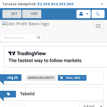
Turuosa ülempiirid:
$2,208,833,955,060
EST
USD
Toggl
navig
Creditcoin
Järg 26
$38553109.450570
Osta / Müü
Tabelid