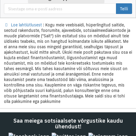
Telli
Loe lahtiütlusest
: Kogu meie veebisaidi, hüperlingitud saitide,
seotud rakenduste, foorumite, ajaveebide, sotsiaalmeediakontode ja
muude platvormide ("Sait") siin esitatud sisu on mõeldud ainult teie
üldiseks teabeks, mis on hangitud kolmandate isikute allikatest. Me
ei anna meie sisu osas mingeid garantiisid, sealhulgas täpsust ja
ajakohastust, kuid mitte ainult. Ükski meie poolt pakutava sisu osa ei
kujuta endast finantsnõustamist, õigusnõustamist ega muud
nõustamist, mis on mõeldud teie konkreetseks toetumiseks mis
tahes eesmärgil. Mis tahes kasutamine või sõltuvus meie sisust on
ainuüksi omal vastutusel ja omal äranägemisel. Enne nende
kasutamist peate oma teadustööd läbi viima, analüüsima ja
kontrollima oma sisu. Kauplemine on väga riskantne tegevus, mis
võib põhjustada suuri kahjusid, palun konsulteerige enne oma
otsuse langetamist oma finantsnõustajaga. Meie saidi sisu ei tohi
olla pakkumine ega pakkumine
Saa meiega sotsiaalsete võrgustike kaudu
ühendust!