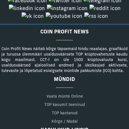
COIN PROFIT NEWS
Coin Profit News näitab kõige täpsemaid hindu reaalajas, graafikuid
ja turuosa ülemmääri usaldusväärsete TOP krüptovahetuste kaudu
kogu maailmast. CCT-l on üle 1500 krüptovaluuta kursi,
usaldusväärsed ajaloolised andmed ja üksikasjad aktiivsete,
tulevaste ja lõpetatud esialgsete müntide pakkumiste (ICO) kohta.
MÜNDID
Vaata münte Online
TOP kasumit teeninud
TOP kaotanud
Kõrge / Madal