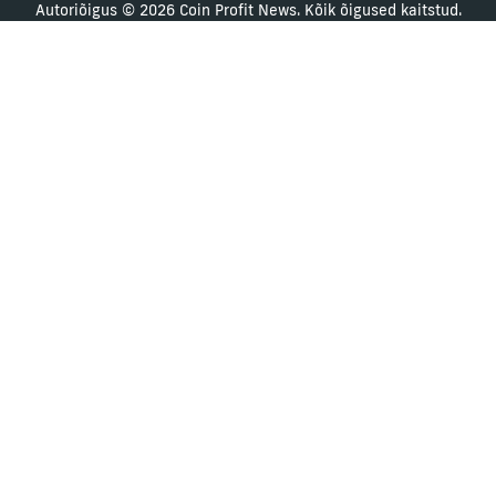
Autoriõigus © 2026 Coin Profit News. Kõik õigused kaitstud.