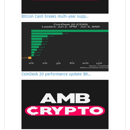
Bitcoin Cash breaks multi-year supp...
CoinDesk 20 performance update: Bit...