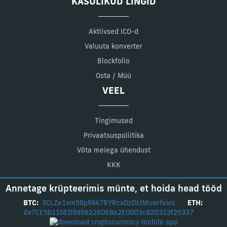
KASULIKUD LINGID
Aktiivsed ICO-d
Valuuta konverter
Blockfolio
Osta / Müü
VEEL
Tingimused
Privaatsuspoliitika
Võta meiega ühendust
KKK
Annetage krüpteerimis münte, et hoida head tööd
BTC:
3CLZe1xm98pRkk7RYRcxDzDLtMuwrfxsrc
ETH:
0x7CE5b116ED5956226DE8a2E00D3c82D323f25337