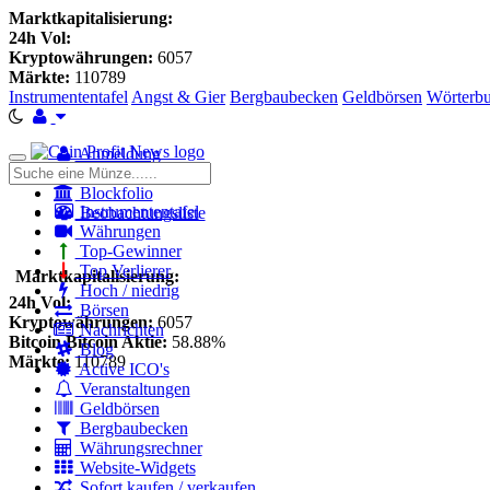
Marktkapitalisierung:
24h Vol:
Kryptowährungen:
6057
Märkte:
110789
Instrumententafel
Angst & Gier
Bergbaubecken
Geldbörsen
Wörterb
Anmeldung
Toggle
Registrieren
navigation
Blockfolio
Instrumententafel
Beobachtungsliste
Währungen
Top-Gewinner
Top Verlierer
Marktkapitalisierung:
Hoch / niedrig
24h Vol:
Börsen
Kryptowährungen:
6057
Nachrichten
Bitcoin Bitcoin Aktie:
58.88%
Blog
Märkte:
110789
Active ICO's
Veranstaltungen
Geldbörsen
Bergbaubecken
Währungsrechner
Website-Widgets
Sofort kaufen / verkaufen