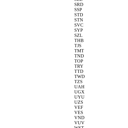
SRD
SSP
STD
STN
SVC
SYP
SZL
THB
TJS
TMT
TND
TOP
TRY
TTD
TWD
TZS
UAH
UGX
UYU
UZS
VEF
VES
VND
VUV
WST