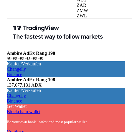
ZAR
ZMW
ZWL
Ambire AdEx
Rang 198
$99999999.999999
Kaufen/Verkaufen
Changelly
Binance
Ambire AdEx
Rang 198
137,077,131 ADX
Kaufen/Verkaufen
Changelly
Binance
Get Wallet
Blockchain wallet
Be your own bank - safest and most popular wallet
Coinbase