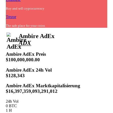
Buy and sell cryptocurrency
Trezor
The safe place for your coins
Ambire AdEx
ADX
Ambire AdEx
Preis
$100,000,000.00
Ambire AdEx
24h Vol
$128,343
Ambire AdEx
Marktkapitalisierung
$16,397,359,093,291,012
24h Vol
0 BTC
1 H