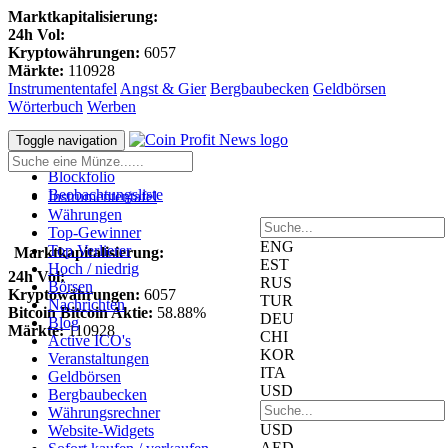
Marktkapitalisierung:
24h Vol:
Kryptowährungen:
6057
Märkte:
110928
Instrumententafel
Angst & Gier
Bergbaubecken
Geldbörsen
Wörterbuch
Werben
Anmeldung
Toggle navigation
Registrieren
Blockfolio
Beobachtungsliste
Instrumententafel
Währungen
Top-Gewinner
ENG
Top Verlierer
Marktkapitalisierung:
EST
Hoch / niedrig
24h Vol:
RUS
Börsen
Kryptowährungen:
6057
TUR
Nachrichten
Bitcoin Bitcoin Aktie:
58.88%
DEU
Blog
Märkte:
110928
CHI
Active ICO's
KOR
Veranstaltungen
ITA
Geldbörsen
USD
Bergbaubecken
Währungsrechner
USD
Website-Widgets
AED