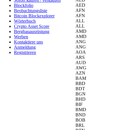
Sofort kaufen / verkaufen
AED
Blockfolio
AFN
Beobachtungsliste
AFN
Bitcoin Blockexplorer
ALL
Wörterbuch
ALL
Crypto Asset Score
AMD
Bergbauausrüstung
AMD
Werben
ANG
Kontaktiere uns
ANG
Anmeldung
AOA
Registrieren
ARS
AUD
AWG
AZN
BAM
BBD
BDT
BGN
BHD
BIF
BMD
BND
BOB
BRL