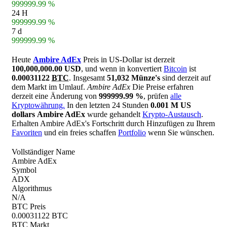
999999.99 %
24 H
999999.99 %
7 d
999999.99 %
Heute
Ambire AdEx
Preis in US-Dollar ist derzeit
100,000,000.00 USD
, und wenn in konvertiert
Bitcoin
ist
0.00031122
BTC
. Insgesamt
51,032 Münze's
sind derzeit auf
dem Markt im Umlauf.
Ambire AdEx
Die Preise erfahren
derzeit eine Änderung von
999999.99 %
, prüfen
alle
Kryptowährung.
In den letzten 24 Stunden
0.001 M US
dollars
Ambire AdEx
wurde gehandelt
Krypto-Austausch
.
Erhalten Ambire AdEx's Fortschritt durch Hinzufügen zu Ihrem
Favoriten
und ein freies schaffen
Portfolio
wenn Sie wünschen.
Vollständiger Name
Ambire AdEx
Symbol
ADX
Algorithmus
N/A
BTC Preis
0.00031122 BTC
BTC Markt