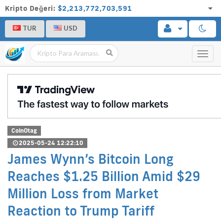
Kripto Değeri:
$2,213,772,703,591
TUR
USD
Toggl
navig
CoinOtag
2025-05-24 12:22:10
James Wynn’s Bitcoin Long
Reaches $1.25 Billion Amid $29
Million Loss from Market
Reaction to Trump Tariff