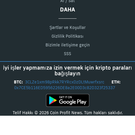
Al / Sat
DAHA
Şartlar ve Koşullar
Gizlilik Politikası
Bizimle iletişime geçin
SSS
İyi işler yapmamıza izin vermek için kripto paraları
bağışlayın
BTC:
3CLZe1xm98pRkk7RYRcxDzDLtMuwrfxsrc
ETH:
0x7CE5b116ED5956226DE8a2E00D3c82D323f25337
Telif Hakkı © 2026 Coin Profit News. Tüm hakları saklıdır.