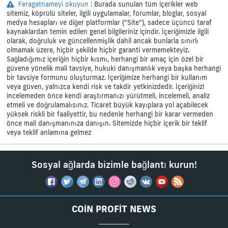
Feragatnameyi okuyun
: Burada sunulan tüm içerikler web
sitemiz, köprülü siteler, ilgili uygulamalar, forumlar, bloglar, sosyal
medya hesapları ve diğer platformlar (“Site”), sadece üçüncü taraf
kaynaklardan temin edilen genel bilgileriniz içindir. İçeriğimizle ilgili
olarak, doğruluk ve güncellenmişlik dahil ancak bunlarla sınırlı
olmamak üzere, hiçbir şekilde hiçbir garanti vermemekteyiz.
Sağladığımız içeriğin hiçbir kısmı, herhangi bir amaç için özel bir
güvene yönelik mali tavsiye, hukuki danışmanlık veya başka herhangi
bir tavsiye formunu oluşturmaz. İçeriğimize herhangi bir kullanım
veya güven, yalnızca kendi risk ve takdir yetkinizdedir. İçeriğinizi
incelemeden önce kendi araştırmanızı yürütmeli, incelemeli, analiz
etmeli ve doğrulamalısınız. Ticaret büyük kayıplara yol açabilecek
yüksek riskli bir faaliyettir, bu nedenle herhangi bir karar vermeden
önce mali danışmanınıza danışın. Sitemizde hiçbir içerik bir teklif
veya teklif anlamına gelmez
Sosyal ağlarda bizimle bağlantı kurun!
COIN PROFIT NEWS