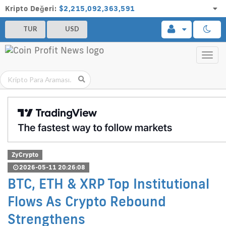
Kripto Değeri:
$2,215,092,363,591
TUR
USD
Toggl
navig
ZyCrypto
2026-05-11 20:26:08
BTC, ETH & XRP Top Institutional
Flows As Crypto Rebound
Strengthens