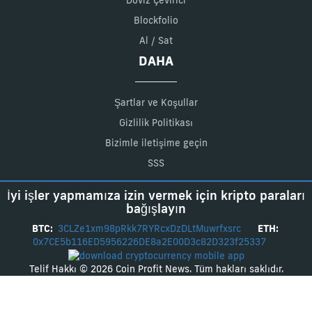
Döviz Çevirici
Blockfolio
Al / Sat
DAHA
Şartlar ve Koşullar
Gizlilik Politikası
Bizimle iletişime geçin
SSS
İyi işler yapmamıza izin vermek için kripto paraları
bağışlayın
BTC:
3CLZe1xm98pRkk7RYRcxDzDLtMuwrfxsrc
ETH:
0x7CE5b116ED5956226DE8a2E00D3c82D323f25337
Telif Hakkı © 2026 Coin Profit News. Tüm hakları saklıdır.