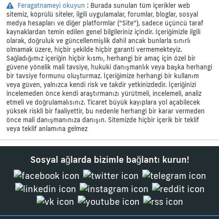
Feragatnameyi okuyun
: Burada sunulan tüm içerikler web
sitemiz, köprülü siteler, ilgili uygulamalar, forumlar, bloglar, sosyal
medya hesapları ve diğer platformlar (“Site”), sadece üçüncü taraf
kaynaklardan temin edilen genel bilgileriniz içindir. İçeriğimizle ilgili
olarak, doğruluk ve güncellenmişlik dahil ancak bunlarla sınırlı
olmamak üzere, hiçbir şekilde hiçbir garanti vermemekteyiz.
Sağladığımız içeriğin hiçbir kısmı, herhangi bir amaç için özel bir
güvene yönelik mali tavsiye, hukuki danışmanlık veya başka herhangi
bir tavsiye formunu oluşturmaz. İçeriğimize herhangi bir kullanım
veya güven, yalnızca kendi risk ve takdir yetkinizdedir. İçeriğinizi
incelemeden önce kendi araştırmanızı yürütmeli, incelemeli, analiz
etmeli ve doğrulamalısınız. Ticaret büyük kayıplara yol açabilecek
yüksek riskli bir faaliyettir, bu nedenle herhangi bir karar vermeden
önce mali danışmanınıza danışın. Sitemizde hiçbir içerik bir teklif
veya teklif anlamına gelmez
Sosyal ağlarda bizimle bağlantı kurun!