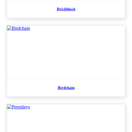
Brickblock
Birdchain