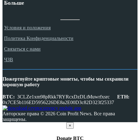
Больше
Условия и положения
Политика Конфиденциальности
Связаться с нами
ЧЗВ
Пожертвуйте криптовые монеты, чтобы мы сохранили
хорошую работу
BTC:
3CLZe1xm98pRkk7RYRcxDzDLtMuwrfxsrc
ETH:
0x7CE5b116ED5956226DE8a2E00D3c82D323f25337
Авторские права © 2026 Coin Profit News. Все права
защищены.
×
Donate
BTC