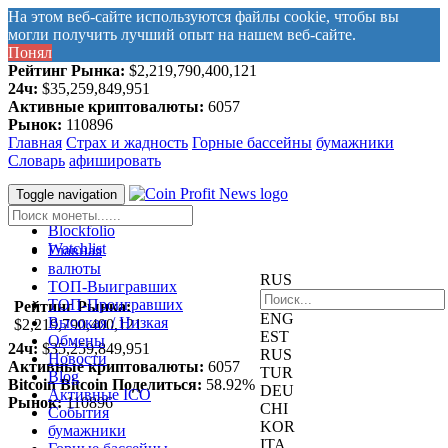
На этом веб-сайте используются файлы cookie, чтобы вы
могли получить лучший опыт на нашем веб-сайте.
Понял
Рейтинг Рынка:
$2,219,790,400,121
24ч:
$35,259,849,951
Активные криптовалюты:
6057
Рынок:
110896
Главная
Страх и жадность
Горные бассейны
бумажники
Словарь
афишировать
ВВОЙТИ
Toggle navigation
Зарегистрируйся
Blockfolio
Watchlist
Главная
валюты
RUS
ТОП-Выигравших
ТОП-Проигравших
Рейтинг Рынка:
ENG
Высокая / Hизкая
$2,219,790,400,121
EST
Обмены
24ч:
$35,259,849,951
RUS
Новости
Активные криптовалюты:
6057
TUR
Blog
Bitcoin Bitcoin Поделиться:
58.92%
DEU
Aктивные ICO
Рынок:
110896
CHI
События
KOR
бумажники
ITA