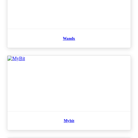
Wandx
Mybit