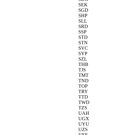
SEK
SGD
SHP
SLL
SRD
SSP
STD
STN
SVC
SYP
SZL
THB
TJS
TMT
TND
TOP
TRY
TTD
TWD
TZS
UAH
UGX
UYU
UZS
VEF