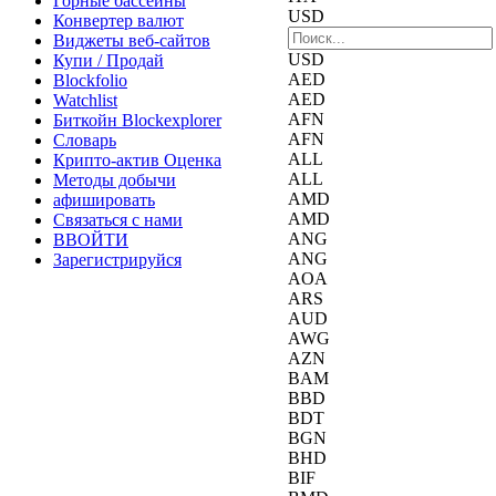
Горные бассейны
USD
Конвертер валют
Виджеты веб-сайтов
USD
Купи / Продай
AED
Blockfolio
AED
Watchlist
AFN
Биткойн Blockexplorer
AFN
Словарь
ALL
Крипто-актив Оценка
ALL
Методы добычи
AMD
афишировать
AMD
Связаться с нами
ANG
ВВОЙТИ
ANG
Зарегистрируйся
AOA
ARS
AUD
AWG
AZN
BAM
BBD
BDT
BGN
BHD
BIF