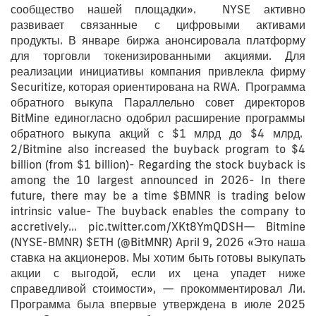
сообщество нашей площадки». NYSE активно
развивает связанные с цифровыми активами
продукты. В январе биржа анонсировала платформу
для торговли токенизированными акциями. Для
реализации инициативы компания привлекла фирму
Securitize, которая ориентирована на RWA. Программа
обратного выкупа Параллельно совет директоров
BitMine единогласно одобрил расширение программы
обратного выкупа акций с $1 млрд до $4 млрд.
2/Bitmine also increased the buyback program to $4
billion (from $1 billion)- Regarding the stock buyback is
among the 10 largest announced in 2026- In there
future, there may be a time $BMNR is trading below
intrinsic value- The buyback enables the company to
accretively… pic.twitter.com/XKt8YmQDSH— Bitmine
(NYSE-BMNR) $ETH (@BitMNR) April 9, 2026 «Это наша
ставка на акционеров. Мы хотим быть готовы выкупать
акции с выгодой, если их цена упадет ниже
справедливой стоимости», — прокомментировал Ли.
Программа была впервые утверждена в июле 2025