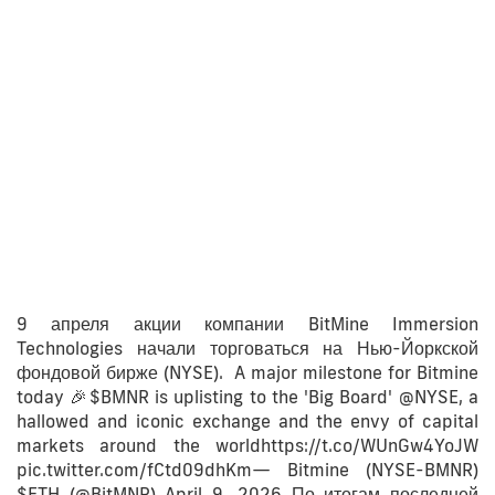
9 апреля акции компании BitMine Immersion
Technologies начали торговаться на Нью-Йоркской
фондовой бирже (NYSE). A major milestone for Bitmine
today 🎉$BMNR is uplisting to the 'Big Board' @NYSE, a
hallowed and iconic exchange and the envy of capital
markets around the worldhttps://t.co/WUnGw4YoJW
pic.twitter.com/fCtd09dhKm— Bitmine (NYSE-BMNR)
$ETH (@BitMNR) April 9, 2026 По итогам последней