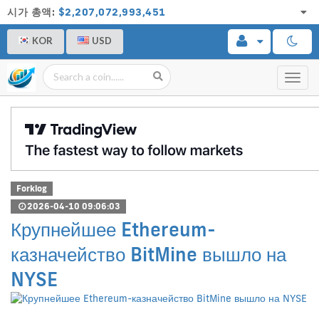
시가 총액:
$2,207,072,993,451
KOR
USD
Toggl
navig
Forklog
2026-04-10 09:06:03
Крупнейшее Ethereum-
казначейство BitMine вышло на
NYSE