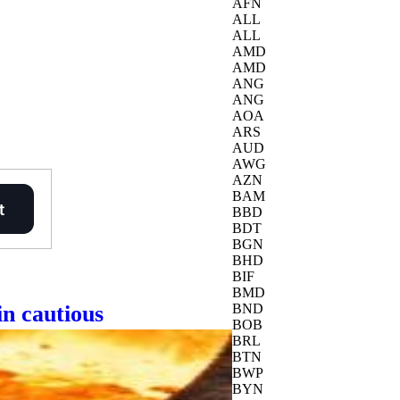
AFN
ALL
ALL
AMD
AMD
ANG
ANG
AOA
ARS
AUD
AWG
AZN
BAM
BBD
BDT
BGN
BHD
BIF
BMD
n cautious
BND
BOB
BRL
BTN
BWP
BYN