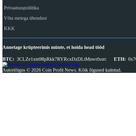
Privaatsuspoliitika
Võta meiega ühendust
KKK
Annetage krüpteerimis münte, et hoida head tööd
BTC:
3CLZe1xm98pRkk7RYRcxDzDLtMuwrfxsrc
ETH:
0x7
Autoriõigus © 2026 Coin Profit News. Kõik õigused kaitstud.