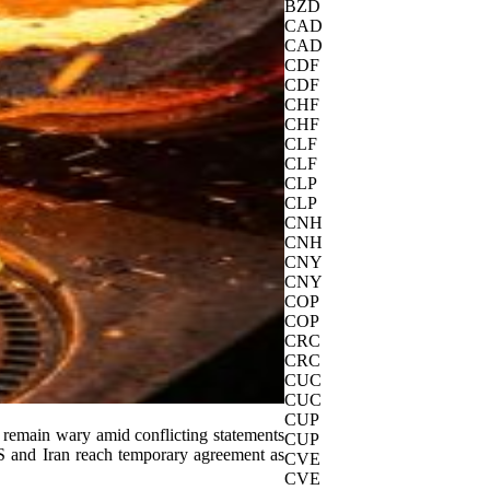
BZD
CAD
CAD
CDF
CDF
CHF
CHF
CLF
CLF
CLP
CLP
CNH
CNH
CNY
CNY
COP
COP
CRC
CRC
CUC
CUC
CUP
 remain wary amid conflicting statements
CUP
S and Iran reach temporary agreement as
CVE
CVE