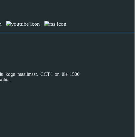
GEL
GHS
GHS
GIP
GIP
GMD
GMD
GNF
GNF
GTQ
GTQ
GYD
GYD
audu kogu maailmast. CCT-l on üle 1500
HKD
kohta.
HKD
HNL
HNL
HRK
HRK
HTG
HTG
HUF
HUF
IDR
IDR