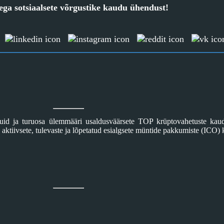
ega sotsiaalsete võrgustike kaudu ühendust!
ikuid ja turuosa ülemmääri usaldusväärsete TOP krüptovahetuste k
aktiivsete, tulevaste ja lõpetatud esialgsete müntide pakkumiste (ICO) 