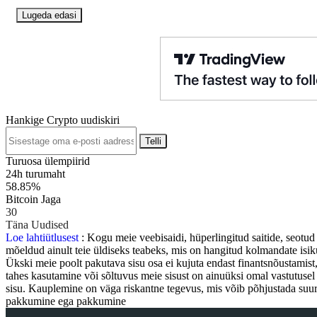
Lugeda edasi
Hankige Crypto uudiskiri
Telli
Turuosa ülempiirid
24h turumaht
58.85%
Bitcoin Jaga
30
Täna Uudised
Loe lahtiütlusest
: Kogu meie veebisaidi, hüperlingitud saitide, seotud
mõeldud ainult teie üldiseks teabeks, mis on hangitud kolmandate isikut
Ükski meie poolt pakutava sisu osa ei kujuta endast finantsnõustamis
tahes kasutamine või sõltuvus meie sisust on ainuüksi omal vastutuse
sisu. Kauplemine on väga riskantne tegevus, mis võib põhjustada suuri
pakkumine ega pakkumine