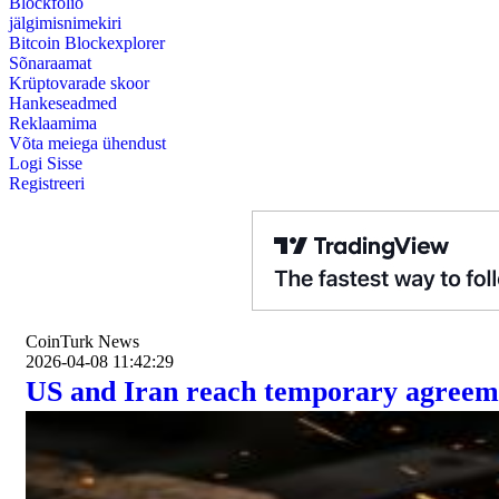
Blockfolio
jälgimisnimekiri
Bitcoin Blockexplorer
Sõnaraamat
Krüptovarade skoor
Hankeseadmed
Reklaamima
Võta meiega ühendust
Logi Sisse
Registreeri
CoinTurk News
2026-04-08 11:42:29
US and Iran reach temporary agreemen