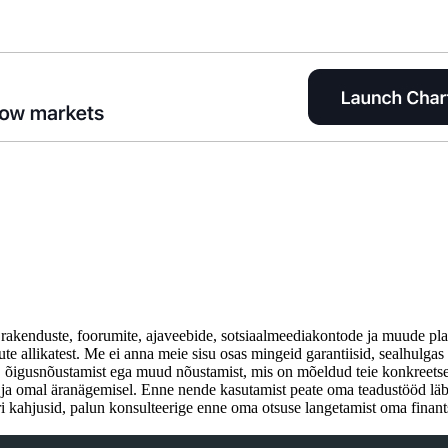
 rakenduste, foorumite, ajaveebide, sotsiaalmeediakontode ja muude plat
e allikatest. Me ei anna meie sisu osas mingeid garantiisid, sealhulgas t
t, õigusnõustamist ega muud nõustamist, mis on mõeldud teie konkreets
l ja omal äranägemisel. Enne nende kasutamist peate oma teadustööd lä
 kahjusid, palun konsulteerige enne oma otsuse langetamist oma finantsn