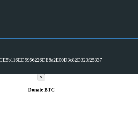
CE5b116ED5956226DE8a2E00D3c82D323f25337
×
Donate
BTC