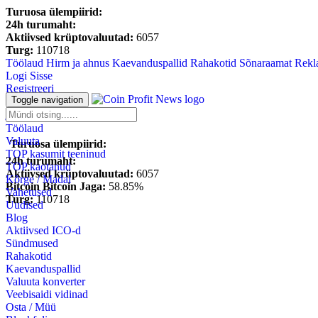
Turuosa ülempiirid:
24h turumaht:
Aktiivsed krüptovaluutad:
6057
Turg:
110718
Töölaud
Hirm ja ahnus
Kaevanduspallid
Rahakotid
Sõnaraamat
Rekl
Logi Sisse
Registreeri
Toggle navigation
Blockfolio
jälgimisnimekiri
Töölaud
Valuuta
Turuosa ülempiirid:
TOP kasumit teeninud
24h turumaht:
TOP kaotanud
Aktiivsed krüptovaluutad:
6057
Kõrge / Madal
Bitcoin Bitcoin Jaga:
58.85%
Vahetused
Turg:
110718
Uudised
Blog
Aktiivsed ICO-d
Sündmused
Rahakotid
Kaevanduspallid
Valuuta konverter
Veebisaidi vidinad
Osta / Müü