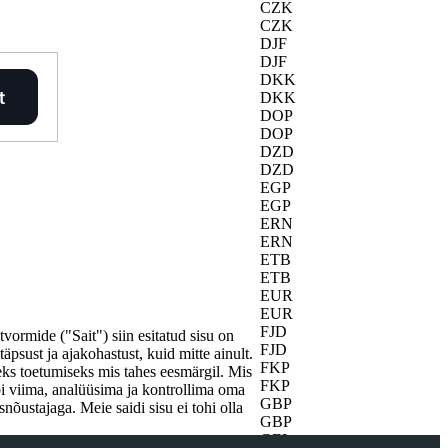
CZK
CZK
DJF
DJF
DKK
DKK
DOP
DOP
DZD
DZD
EGP
EGP
ERN
ERN
ETB
ETB
EUR
EUR
FJD
vormide ("Sait") siin esitatud sisu on
FJD
äpsust ja ajakohastust, kuid mitte ainult.
FKP
eks toetumiseks mis tahes eesmärgil. Mis
FKP
bi viima, analüüsima ja kontrollima oma
GBP
õustajaga. Meie saidi sisu ei tohi olla
GBP
GEL