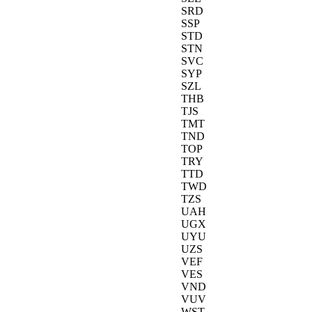
SRD
SSP
STD
STN
SVC
SYP
SZL
THB
TJS
TMT
TND
TOP
TRY
TTD
TWD
TZS
UAH
UGX
UYU
UZS
VEF
VES
VND
VUV
WST