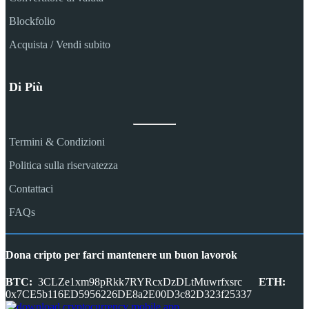
Blockfolio
Acquista / Vendi subito
Di Più
Termini & Condizioni
Politica sulla riservatezza
Contattaci
FAQs
Dona cripto per farci mantenere un buon lavorok
BTC:
3CLZe1xm98pRkk7RYRcxDzDLtMuwrfxsrc
ETH:
0x7CE5b116ED5956226DE8a2E00D3c82D323f25337