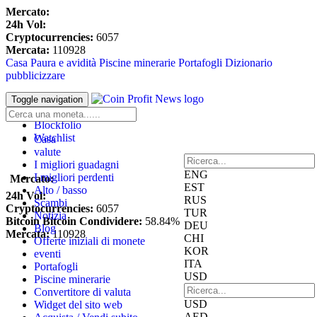
Mercato:
24h Vol:
Cryptocurrencies:
6057
Mercata:
110928
Casa
Paura e avidità
Piscine minerarie
Portafogli
Dizionario
pubblicizzare
Accesso
Toggle navigation
Registrare
Blockfolio
Watchlist
Casa
valute
I migliori guadagni
ENG
I migliori perdenti
Mercato:
EST
Alto / basso
24h Vol:
RUS
Scambi
Cryptocurrencies:
6057
TUR
Notizia
Bitcoin Bitcoin Condividere:
58.84%
DEU
Blog
Mercata:
110928
CHI
Offerte iniziali di monete
KOR
eventi
ITA
Portafogli
USD
Piscine minerarie
Convertitore di valuta
USD
Widget del sito web
AED