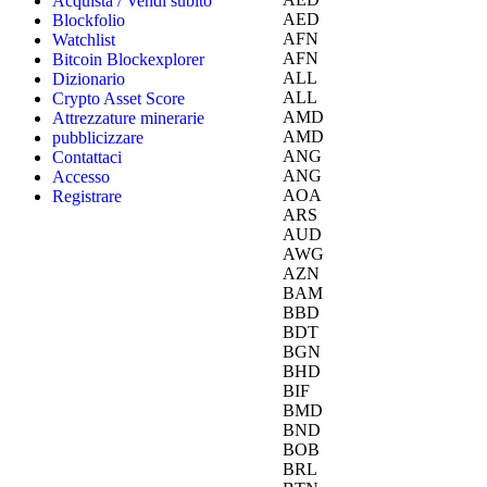
Acquista / Vendi subito
AED
Blockfolio
AFN
Watchlist
AFN
Bitcoin Blockexplorer
ALL
Dizionario
ALL
Crypto Asset Score
AMD
Attrezzature minerarie
AMD
pubblicizzare
ANG
Contattaci
ANG
Accesso
AOA
Registrare
ARS
AUD
AWG
AZN
BAM
BBD
BDT
BGN
BHD
BIF
BMD
BND
BOB
BRL