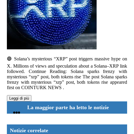
🟣 Solana’s mysterious “XRP” post triggers massive hype on
X. Millions of views and speculation about a Solana–XRP link
followed. Continue Reading: Solana sparks frenzy with
mysterious “xrp” post, both tokens rise The post Solana sparks
frenzy with mysterious “xrp” post, both tokens rise appeared
first on COINTURK NEWS .
Leggi di più
La maggior parte ha letto le notizie
Notizie correlate