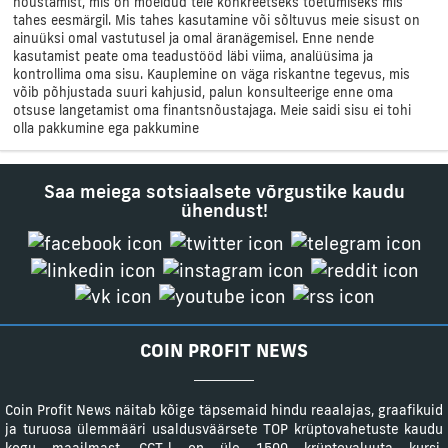
nõustamist, mis on mõeldud teie konkreetseks toetumiseks mis
tahes eesmärgil. Mis tahes kasutamine või sõltuvus meie sisust on
ainuüksi omal vastutusel ja omal äranägemisel. Enne nende
kasutamist peate oma teadustööd läbi viima, analüüsima ja
kontrollima oma sisu. Kauplemine on väga riskantne tegevus, mis
võib põhjustada suuri kahjusid, palun konsulteerige enne oma
otsuse langetamist oma finantsnõustajaga. Meie saidi sisu ei tohi
olla pakkumine ega pakkumine
Saa meiega sotsiaalsete võrgustike kaudu
ühendust!
COIN PROFIT NEWS
Coin Profit News näitab kõige täpsemaid hindu reaalajas, graafikuid
ja turuosa ülemmääri usaldusväärsete TOP krüptovahetuste kaudu