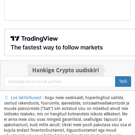
Hankige Crypto uudiskiri
Telli
Loe lahtiütlusest
: Kogu meie veebisaidi, hüperlingitud saitide,
seotud rakenduste, foorumite, ajaveebide, sotsiaalmeediakontode ja
muude platvormide ("Sait") siin esitatud sisu on mõeldud ainult teie
üldiseks teabeks, mis on hangitud kolmandate isikute allikatest. Me
ei anna meie sisu osas mingeid garantiisid, sealhulgas täpsust ja
ajakohastust, kuid mitte ainult. Ükski meie poolt pakutava sisu osa ei
kujuta endast finantsnõustamist, õigusnõustamist ega muud