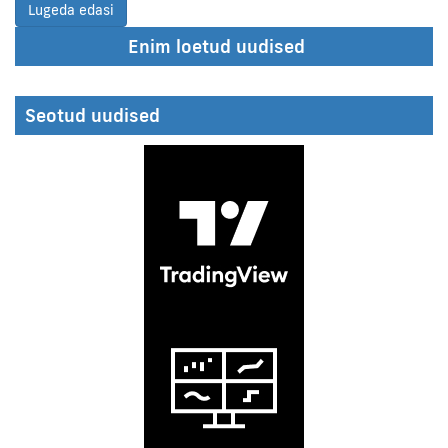
Lugeda edasi
Enim loetud uudised
Seotud uudised