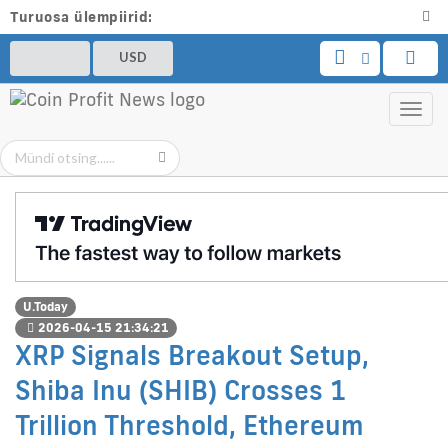
Turuosa ülempiirid:
USD
Toggl
navig
U.Today
2026-04-15 21:34:21
XRP Signals Breakout Setup,
Shiba Inu (SHIB) Crosses 1
Trillion Threshold, Ethereum