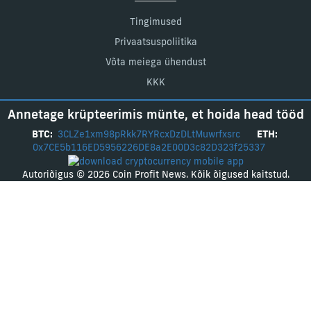
Tingimused
Privaatsuspoliitika
Võta meiega ühendust
KKK
Annetage krüpteerimis münte, et hoida head tööd
BTC:
3CLZe1xm98pRkk7RYRcxDzDLtMuwrfxsrc
ETH:
0x7CE5b116ED5956226DE8a2E00D3c82D323f25337
Autoriõigus © 2026 Coin Profit News. Kõik õigused kaitstud.