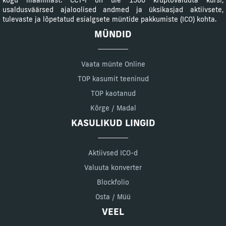
kogu maailmast. CCT-l on üle 1500 krüptovaluuta kursi,
usaldusväärsed ajaloolised andmed ja üksikasjad aktiivsete,
tulevaste ja lõpetatud esialgsete müntide pakkumiste (ICO) kohta.
MÜNDID
Vaata münte Online
TOP kasumit teeninud
TOP kaotanud
Kõrge / Madal
KASULIKUD LINGID
Aktiivsed ICO-d
Valuuta konverter
Blockfolio
Osta / Müü
VEEL