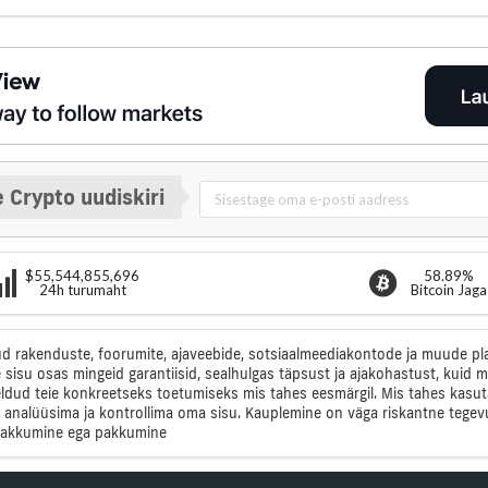
 Crypto uudiskiri
$55,544,855,696
58.89%
24h turumaht
Bitcoin Jaga
tud rakenduste, foorumite, ajaveebide, sotsiaalmeediakontode ja muude plat
 sisu osas mingeid garantiisid, sealhulgas täpsust ja ajakohastust, kuid m
ud teie konkreetseks toetumiseks mis tahes eesmärgil. Mis tahes kasuta
 analüüsima ja kontrollima oma sisu. Kauplemine on väga riskantne tegev
a pakkumine ega pakkumine