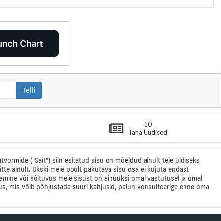
Telli
30
Täna Uudised
vormide ("Sait") siin esitatud sisu on mõeldud ainult teie üldiseks
itte ainult. Ükski meie poolt pakutava sisu osa ei kujuta endast
mine või sõltuvus meie sisust on ainuüksi omal vastutusel ja omal
us, mis võib põhjustada suuri kahjusid, palun konsulteerige enne oma