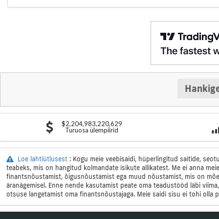
Hankige
$2,204,983,220,629
Turuosa ülempiirid
Loe lahtiütlusest
: Kogu meie veebisaidi, hüperlingitud saitide, seo
teabeks, mis on hangitud kolmandate isikute allikatest. Me ei anna meie
finantsnõustamist, õigusnõustamist ega muud nõustamist, mis on mõeld
äranägemisel. Enne nende kasutamist peate oma teadustööd läbi viima,
otsuse langetamist oma finantsnõustajaga. Meie saidi sisu ei tohi oll