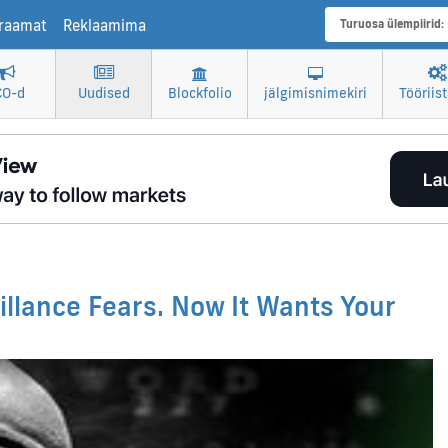
raamat
Reklaamima
Turuosa ülempiirid:
CO-d
Uudised
Blockfolio
jälgimisnimekiri
Tööriis
illance Fears. Now It Wants Your