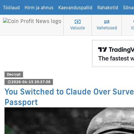
Töölaud
Hirm ja ahnus
Kaevanduspallid
Rahakotid
Sõna
Valuuta
Vahetused
I
Decrypt
2026-04-15 20:37:38
You Switched to Claude Over Surve
Passport