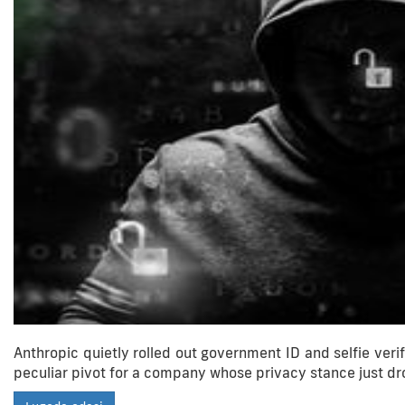
Anthropic quietly rolled out government ID and selfie veri
peculiar pivot for a company whose privacy stance just d