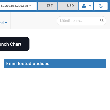
EST
USD
$2,204,983,220,629
tad
Enim loetud uudised